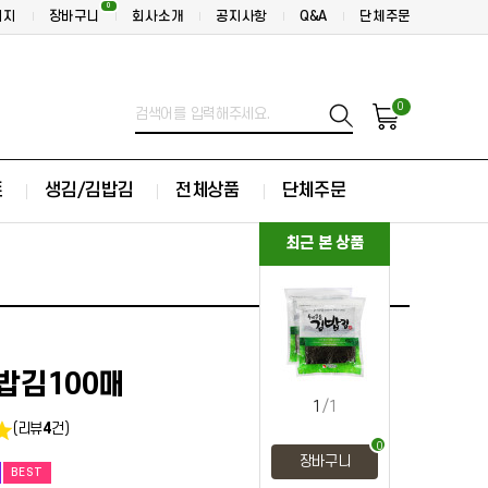
0
이지
장바구니
회사소개
공지사항
Q&A
단체주문
0
트
생김/김밥김
전체상품
단체주문
최근 본 상품
밥김100매
1
/1
(리뷰
4
건)
0
장바구니
BEST