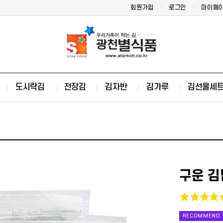
회원가입
로그인
마이페
도시락김
전장김
김자반
김가루
김선물세
구운 김
RECOMMEND