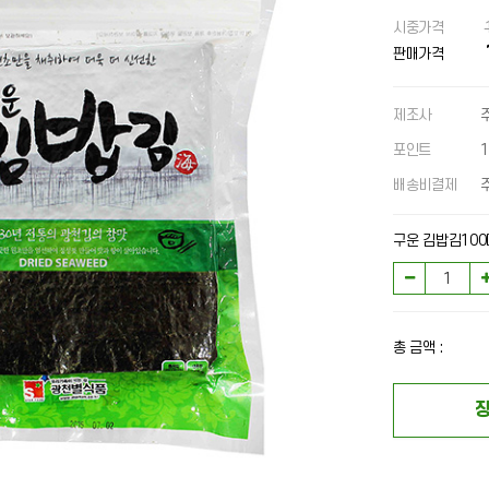
시중가격
판매가격
제조사
포인트
배송비결제
구운 김밥김100
총 금액 :