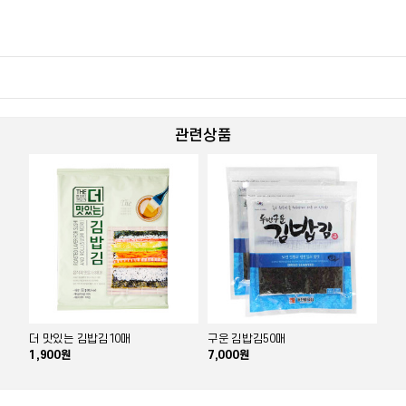
관련상품
더 맛있는 김밥김10매
구운 김밥김50매
1,900원
7,000원