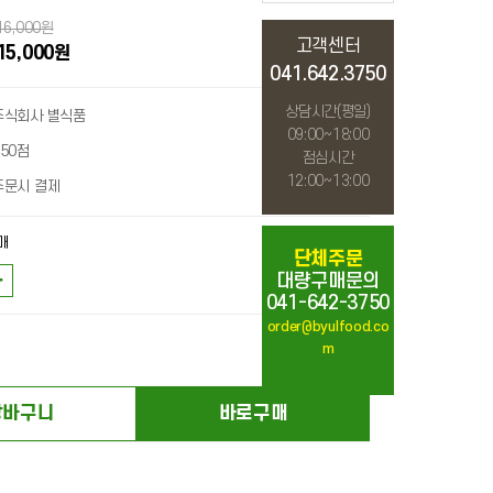
16,000원
고객센터
15,000원
041.642.3750
상담시간(평일)
주식회사 별식품
09:00~18:00
150점
점심시간
12:00~13:00
주문시 결제
매
단체주문
대량구매문의
+0원
041-642-3750
order@byulfood.co
15,000원
m
장바구니
바로구매