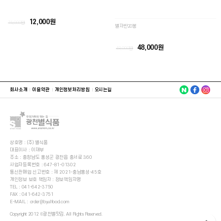
12,000원
15,000원
별자반20봉
48,000원
48,000원
회사소개
이용약관
개인정보처리방침
오시는길
상호명 : (주) 별식품
대표이사 : 이재부
주소 : 충청남도 홍성군 광천읍 충서로 360
사업자등록번호 : 647-81-01302
통신판매업 신고번호 : 제 2021-충남홍성-45호
개인정보 보호 책임자 : 정보책임자명
TEL :
041-642-3750
FAX : 041-642-3751
E-MAIL :
order@byulfood.com
Copyright 2012 ©광천별맛김. All Rights Reserved.