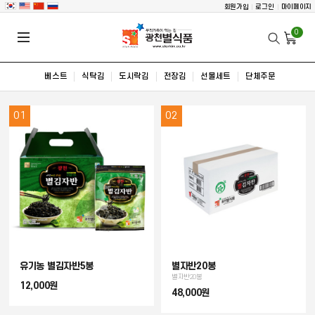
회원가입
로그인
마이페이지
0
베스트
식탁김
도시락김
전장김
선물세트
단체주문
01
02
유기농 별김자반5봉
별자반20봉
별자반20봉
12,000원
48,000원