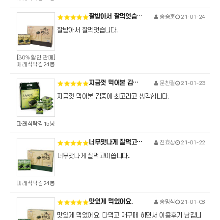
잘받아서 잘먹엇습니다.
송승훈
21-01-24
잘받아서 잘먹엇습니다.
[30% 할인 판매]
재래식탁김24봉
지금껏 먹어본 김중에 최고라고 생각합니다.
문찬필
21-01-23
지금껏 먹어본 김중에 최고라고 생각합니다.
파래식탁김15봉
너무맛나게 잘먹고이씁니다.
진효상
21-01-22
너무맛나게 잘먹고이씁니다..
파래식탁김24봉
맛있게 먹었어요.
송명식
21-01-08
맛있게 먹었어요. 다먹고 재구매 하면서 이용후기 남깁니