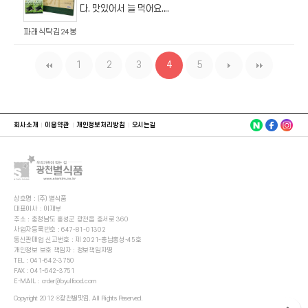
다. 맛있어서 늘 먹어요....
파래식탁김24봉
1
2
3
4
5
회사소개
이용약관
개인정보처리방침
오시는길
상호명 : (주) 별식품
대표이사 : 이재부
주소 : 충청남도 홍성군 광천읍 충서로 360
사업자등록번호 : 647-81-01302
통신판매업 신고번호 : 제 2021-충남홍성-45호
개인정보 보호 책임자 : 정보책임자명
TEL :
041-642-3750
FAX : 041-642-3751
E-MAIL :
order@byulfood.com
Copyright 2012 ©광천별맛김. All Rights Reserved.