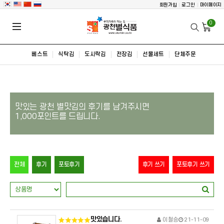
회원가입
로그인
마이페이지
0
베스트
식탁김
도시락김
전장김
선물세트
단체주문
맛있는 광천 별맛김의 후기를 남겨주시면
1,000포인트를 드립니다.
전체
후기
포토후기
후기 쓰기
포토후기 쓰기
맛있습니다.
이철승
21-11-09